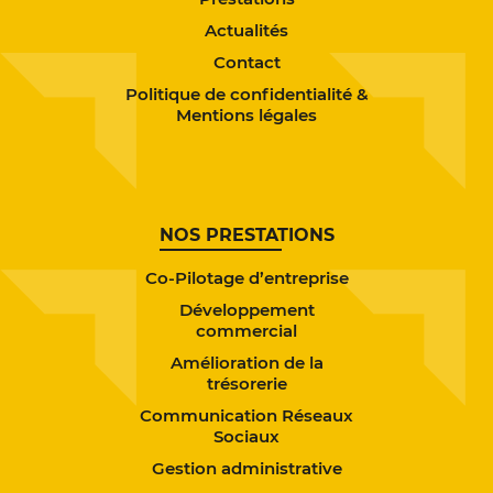
d'enga
Actualités
Amélio
Contact
de
N
parte
tréso
Politique de confidentialité &
Mentions légales
Commun
Rés
Soc
NOS PRESTATIONS
Coac
d’entr
Co-Pilotage d’entreprise
Développement
Accompa
commercial
Créa
Amélioration de la
Repr
trésorerie
d’entr
Communication Réseaux
Sociaux
Gestion administrative