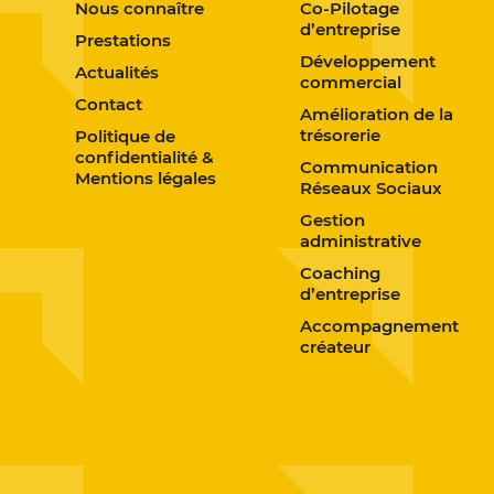
Nous connaître
Co-Pilotage
d’entreprise
Prestations
Développement
Actualités
commercial
Contact
Amélioration de la
trésorerie
Politique de
confidentialité &
Communication
Mentions légales
Réseaux Sociaux
Gestion
administrative
Coaching
d’entreprise
Accompagnement
créateur