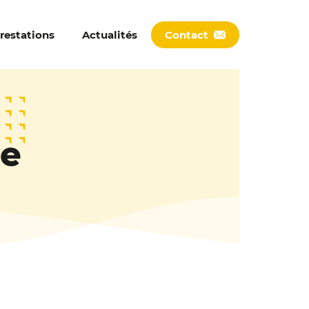
o-Pilotage
’entreprise
restations
Actualités
Contact
Gestion
ministrative
xternalisée
veloppement
ommercial
se
ioration de la
trésorerie
munication
eaux Sociaux
Coaching
’entreprise
ompagnement
teur Repreneur
’entreprise